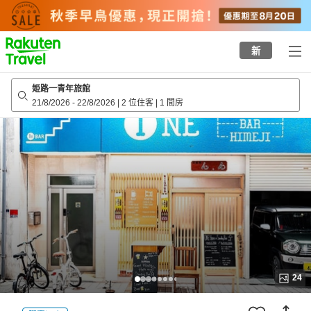
to
top
page
新
姫路一青年旅館
21/8/2026
-
22/8/2026
|
2 位住客
|
1 間房
24