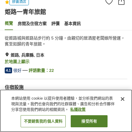
膠囊酒店
姫路一青年旅館
概覽
房間及住宿方案
評價
基本資訊
從姬路城與姬路站步行約 5 分鐘，由親切的居酒屋老闆娘所營運，
賓至如歸的青年旅館。
姬路, 兵庫縣, 日本
於地圖上顯示
很好
評語數量：
22
4.1
住宿設施
酒吧
居酒屋區
本網站使用 cookie 以提升使用者體驗，並分析我們網站的表
現與流量。我們也會向我們的社群媒體、廣告和分析合作夥伴
分享您使用我們網站的相關資訊。
私隱政策
主頁
日本
兵庫縣
姬路
姫路一青年旅館
不要銷售我的個人資料
接受所有
找客房