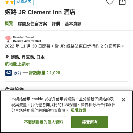
商務酒店
姬路 JR Clement Inn 酒店
概覽
房間及住宿方案
評價
基本資訊
2022 年 11 月 30 日開幕。從 JR 姬路站東口步行約 2 分鐘可達。
姬路, 兵庫縣, 日本
於地圖上顯示
很好
評語數量：
1,028
4.2
住宿設施
停車場
送遞服務
本網站使用 cookie 以提升使用者體驗，並分析我們網站的表
現與流量。我們也會向我們的社群媒體、廣告和分析合作夥伴
分享您使用我們網站的相關資訊。
私隱政策
主頁
日本
兵庫縣
姬路
姬路 JR Clement Inn 酒店
不要銷售我的個人資料
接受所有
找客房