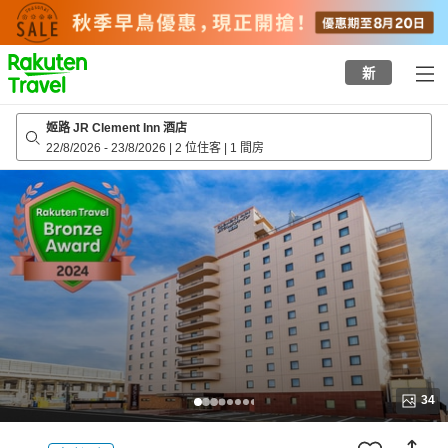
to
top
page
新
姬路 JR Clement Inn 酒店
22/8/2026
-
23/8/2026
|
2 位住客
|
1 間房
34