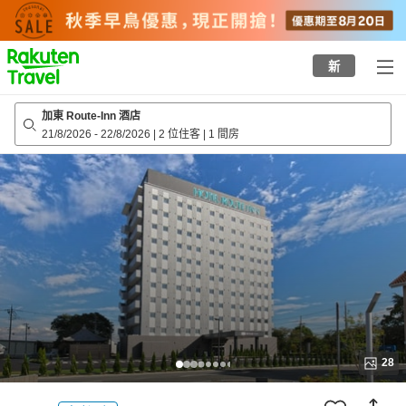
to
top
page
新
加東 Route-Inn 酒店
21/8/2026
-
22/8/2026
|
2 位住客
|
1 間房
28