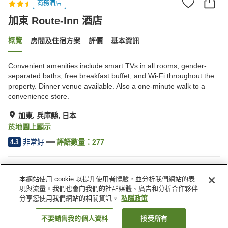
商務酒店
加東 Route-Inn 酒店
概覽
房間及住宿方案
評價
基本資訊
Convenient amenities include smart TVs in all rooms, gender-
separated baths, free breakfast buffet, and Wi-Fi throughout the
property. Dinner venue available. Also a one-minute walk to a
convenience store.
加東, 兵庫縣, 日本
於地圖上顯示
非常好
評語數量：
277
4.3
住宿設施
本網站使用 cookie 以提升使用者體驗，並分析我們網站的表
停車場
水療/美容院
現與流量。我們也會向我們的社群媒體、廣告和分析合作夥伴
餐廳
自動販賣機
分享您使用我們網站的相關資訊。
私隱政策
不要銷售我的個人資料
接受所有
找客房
主頁
日本
兵庫縣
加東
加東 Route-Inn 酒店