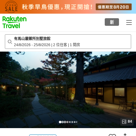
to
top
page
新
有馬山叢禦所別墅旅館
24/8/2026
-
25/8/2026
|
2 位住客
|
1 間房
84