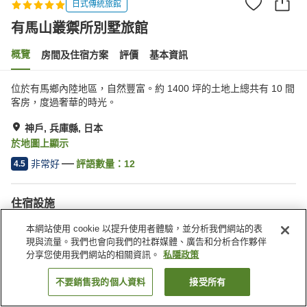
日式傳統旅館
有馬山叢禦所別墅旅館
概覽
房間及住宿方案
評價
基本資訊
位於有馬鄉內陸地區，自然豐富。約 1400 坪的土地上總共有 10 間
客房，度過奢華的時光。
神戶, 兵庫縣, 日本
於地圖上顯示
非常好
評語數量：
12
4.5
住宿設施
接送服務
送遞服務
本網站使用 cookie 以提升使用者體驗，並分析我們網站的表
喚醒服務
食物過敏特殊飲食要求
現與流量。我們也會向我們的社群媒體、廣告和分析合作夥伴
分享您使用我們網站的相關資訊。
私隱政策
主頁
日本
兵庫縣
神戶
有馬山叢禦所別墅旅館
不要銷售我的個人資料
接受所有
找客房