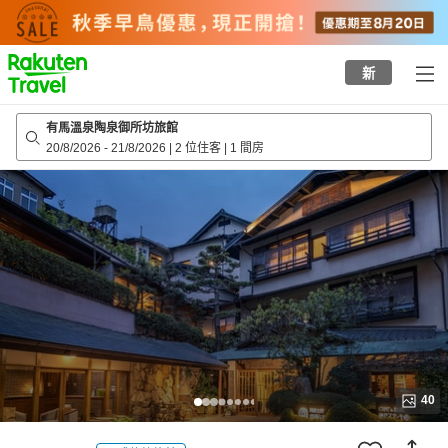
to
top
page
新
有馬溫泉陶泉御所坊旅館
20/8/2026
-
21/8/2026
|
2 位住客
|
1 間房
40