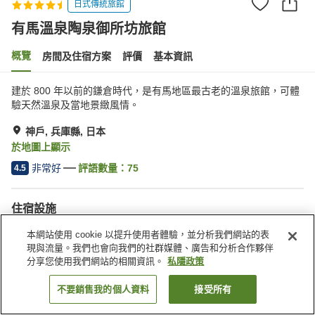
日式傳統旅館
有馬溫泉陶泉御所坊旅館
概覽
房間及住宿方案
評價
基本資訊
建於 800 年以前的鎌倉時代，是有馬地區最古老的溫泉旅館，可體
驗天然溫泉及當地景緻風情。
神戶, 兵庫縣, 日本
於地圖上顯示
非常好
評語數量：
75
4.5
住宿設施
Wi-Fi
私人包場
本網站使用 cookie 以提升使用者體驗，並分析我們網站的表
全幢禁煙
免費停車場
現與流量。我們也會向我們的社群媒體、廣告和分析合作夥伴
分享您使用我們網站的相關資訊。
私隱政策
主頁
日本
兵庫縣
神戶
有馬溫泉陶泉御所坊旅館
不要銷售我的個人資料
接受所有
找客房