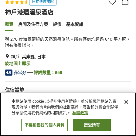
日式傳統旅館
神戶港蓮溫泉酒店
概覽
房間及住宿方案
評價
基本資訊
獲 270 度海景環繞的天然溫泉旅館。所有客房均超過 640 平方呎，
附有海景陽台。
神戶, 兵庫縣, 日本
於地圖上顯示
非常好
評語數量：
659
4.6
住宿設施
Wi-Fi
按摩浴缸
本網站使用 cookie 以提升使用者體驗，並分析我們網站的表
岩盤浴
桑拿
現與流量。我們也會向我們的社群媒體、廣告和分析合作夥伴
分享您使用我們網站的相關資訊。
私隱政策
主頁
日本
兵庫縣
神戶
神戶港蓮溫泉酒店
不要銷售我的個人資料
接受所有
找客房