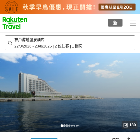
to
top
page
新
神戶港蓮溫泉酒店
22/8/2026
-
23/8/2026
|
2 位住客
|
1 間房
180