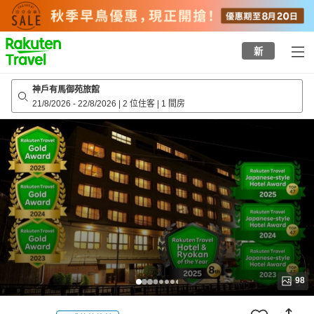
to
top
page
新
神戶有馬御苑旅館
21/8/2026
-
22/8/2026
|
2 位住客
|
1 間房
98