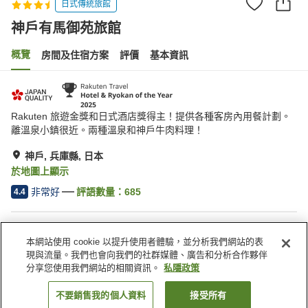
日式傳統旅館
神戶有馬御苑旅館
概覽
房間及住宿方案
評價
基本資訊
Rakuten 旅遊金獎和日式酒店獎得主！提供各種客房內用餐計劃。
離溫泉小鎮很近。兩種溫泉和神戶牛肉料理！
神戶, 兵庫縣, 日本
於地圖上顯示
非常好
評語數量：
685
4.4
住宿設施
本網站使用 cookie 以提升使用者體驗，並分析我們網站的表
停車場
休息室
現與流量。我們也會向我們的社群媒體、廣告和分析合作夥伴
咖啡廳
自動販賣機
分享您使用我們網站的相關資訊。
私隱政策
不要銷售我的個人資料
接受所有
找客房
主頁
日本
兵庫縣
神戶
神戶有馬御苑旅館