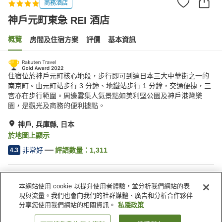
商務酒店
神戶元町東急 REI 酒店
概覽
房間及住宿方案
評價
基本資訊
住宿位於神戶元町核心地段，步行即可到達日本三大中華街之一的
南京町。由元町站步行 3 分鐘、地鐵站步行 1 分鐘，交通便捷，三
宮亦在步行範圍。周邊雲集人氣景點如美利堅公園及神戶港灣樂
園，是觀光及商務的便利據點。
神戶, 兵庫縣, 日本
於地圖上顯示
非常好
評語數量：
1,311
4.3
住宿設施
本網站使用 cookie 以提升使用者體驗，並分析我們網站的表
送遞服務
乾洗服務
現與流量。我們也會向我們的社群媒體、廣告和分析合作夥伴
喚醒服務
休息室
分享您使用我們網站的相關資訊。
私隱政策