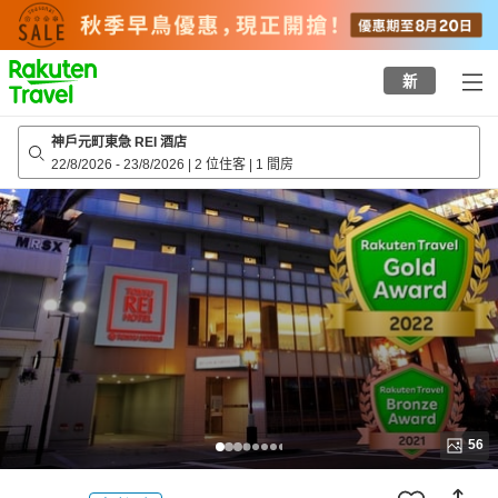
to
top
page
新
神戶元町東急 REI 酒店
22/8/2026
-
23/8/2026
|
2 位住客
|
1 間房
56