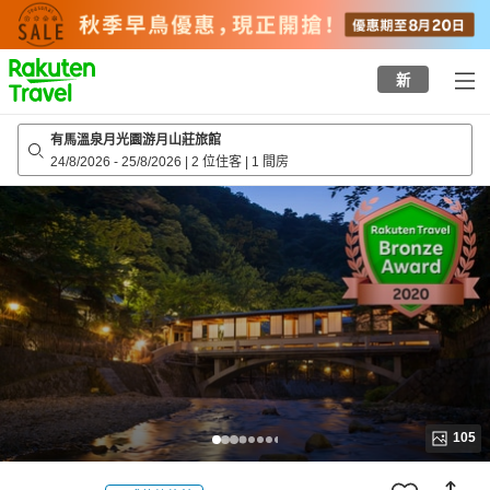
to
top
page
新
有馬溫泉月光園游月山莊旅館
24/8/2026
-
25/8/2026
|
2 位住客
|
1 間房
105