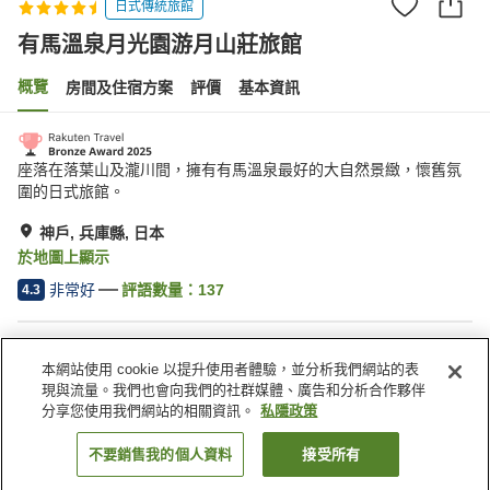
日式傳統旅館
有馬溫泉月光園游月山莊旅館
概覽
房間及住宿方案
評價
基本資訊
座落在落葉山及瀧川間，擁有有馬溫泉最好的大自然景緻，懷舊氛
圍的日式旅館。
神戶, 兵庫縣, 日本
於地圖上顯示
非常好
評語數量：
137
4.3
住宿設施
本網站使用 cookie 以提升使用者體驗，並分析我們網站的表
停車場
桑拿
現與流量。我們也會向我們的社群媒體、廣告和分析合作夥伴
水療/美容院
酒吧
分享您使用我們網站的相關資訊。
私隱政策
不要銷售我的個人資料
接受所有
找客房
主頁
日本
兵庫縣
神戶
有馬溫泉月光園游月山莊旅館