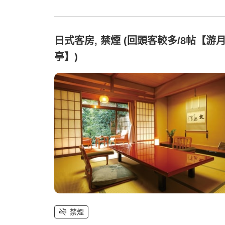
日式客房, 禁煙 (回頭客較多/8帖【游
亭】)
禁煙