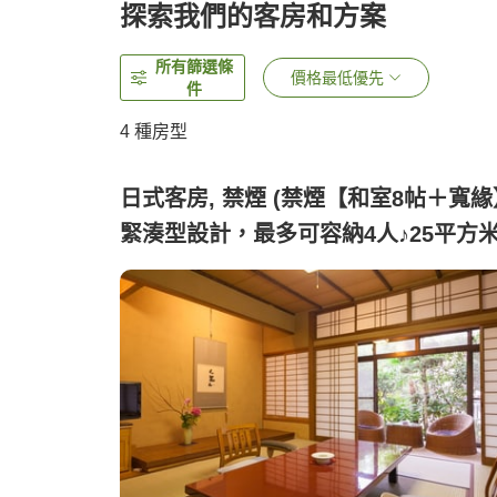
探索我們的客房和方案
所有篩選條
價格最低優先
件
4
種房型
日式客房, 禁煙 (禁煙【和室8帖＋寬緣
緊湊型設計，最多可容納4人♪25平方米