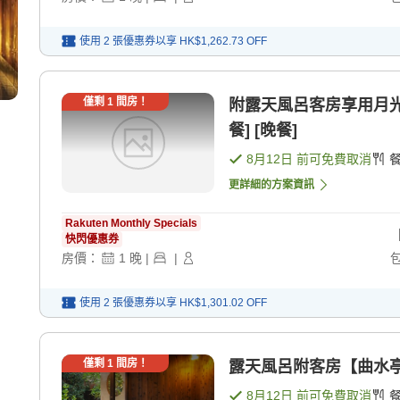
使用 2 張優惠券以享
HK$1,262.73
OFF
僅剩
1
間房！
附露天風呂客房享用月光
餐] [晚餐]
8月12日
前可免費取消
更詳細的方案資訊
Rakuten Monthly Specials
快閃優惠券
房價：
1
晚
|
|
使用 2 張優惠券以享
HK$1,301.02
OFF
僅剩
1
間房！
露天風呂附客房【曲水亭方
8月12日
前可免費取消