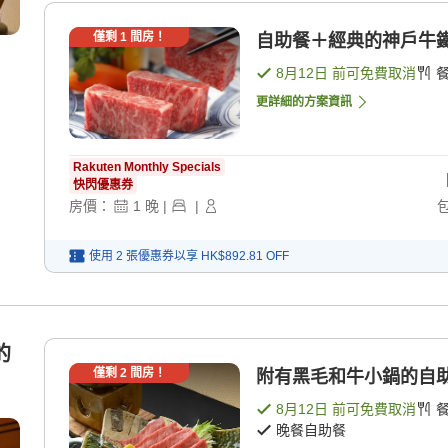
僅剩
1
間房！
自助餐＋經典的神戶牛鐵板
8月12日
前可免費取消
更詳細的方案資訊
Rakuten Monthly Specials
快閃優惠券
房價：
1
晚
|
|
使用 2 張優惠券以享
HK$892.81
OFF
的
僅剩
2
間房！
附有黑毛和牛小鍋的自助餐
8月12日
前可免費取消
晚餐自助餐