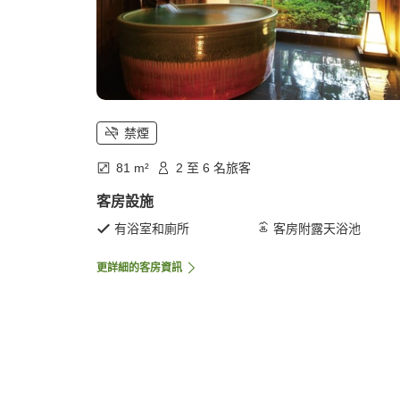
禁煙
81 m²
2 至 6 名旅客
客房設施
有浴室和廁所
客房附露天浴池
更詳細的客房資訊