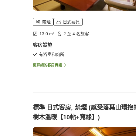
禁煙
日式寢具
13.0 m²
2 至 4 名旅客
客房設施
有浴室和廁所
更詳細的客房資訊
標準 日式客房, 禁煙 (感受落葉山環抱
樹木溫暖【10帖+寬緣】)