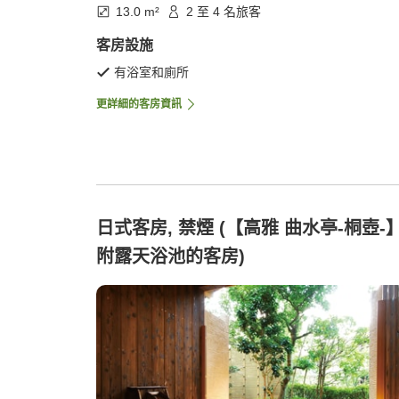
13.0 m²
2 至 4 名旅客
客房設施
有浴室和廁所
更詳細的客房資訊
日式客房, 禁煙 (【高雅 曲水亭-桐壺-
附露天浴池的客房)