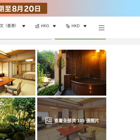
文（香港）
HKG
HKD
找客房
•
1
間房
重新搜尋
查看全部共
105
張照片