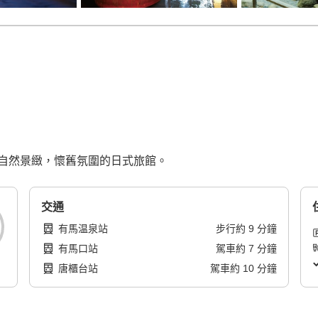
自然景緻，懷舊氛圍的日式旅館。
交通
有馬温泉站
步行
約
9
分鐘
有馬口站
駕車
約
7
分鐘
唐櫃台站
駕車
約
10
分鐘