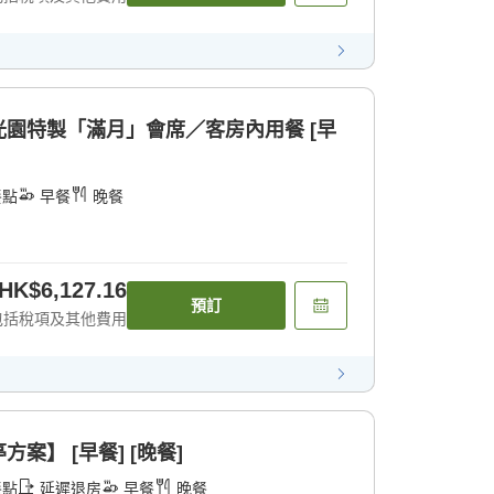
園特製「滿月」會席／客房內用餐 [早
餐點
早餐
晚餐
HK$6,127.16
預訂
包括稅項及其他費用
案】 [早餐] [晚餐]
餐點
延遲退房
早餐
晚餐