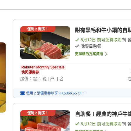
月
僅剩
2
間房！
附有黑毛和牛小鍋的自助餐
8月12日
前可免費取消
晚餐自助餐
更詳細的方案資訊
Rakuten Monthly Specials
快閃優惠券
房價：
1
晚
|
|
使用 2 張優惠券以享
HK$866.55
OFF
僅剩
2
間房！
自助餐＋經典的神戶牛鐵板
8月12日
前可免費取消