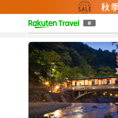
t
新
概覽
房間及住宿方案
評價
特色
設施
o
p
P
a
g
e
_
s
e
a
r
c
h