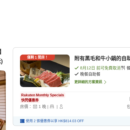
】
僅剩
1
間房！
附有黑毛和牛小鍋的自助餐
)
8月12日
前可免費取消
晚餐自助餐
更詳細的方案資訊
Rakuten Monthly Specials
快閃優惠券
房價：
1
晚
|
|
使用 2 張優惠券以享
HK$814.03
OFF