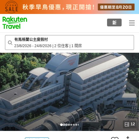
to
top
page
新
有馬格蘭公主度假村
23/8/2026
-
24/8/2026
|
2 位住客
|
1 間房
12