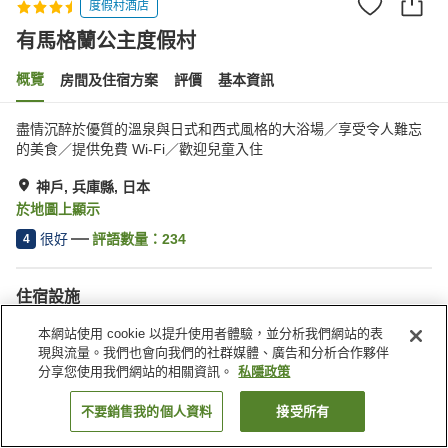
度假村酒店
有馬格蘭公主度假村
概覽
房間及住宿方案
評價
基本資訊
盡情沉醉於優質的溫泉與日式和西式風格的大浴場／享受令人難忘
的美食／提供免費 Wi-Fi／歡迎兒童入住
神戶, 兵庫縣, 日本
於地圖上顯示
很好
評語數量：
234
4
住宿設施
停車場
桑拿
本網站使用 cookie 以提升使用者體驗，並分析我們網站的表
水療/美容院
泳池
現與流量。我們也會向我們的社群媒體、廣告和分析合作夥伴
分享您使用我們網站的相關資訊。
私隱政策
主頁
日本
兵庫縣
神戶
有馬格蘭公主度假村
不要銷售我的個人資料
接受所有
找客房