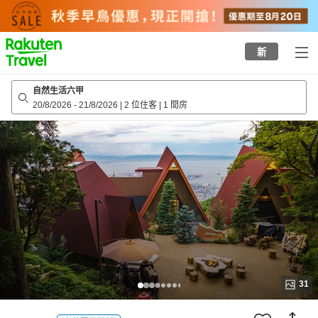
to
top
page
新
自然生活六甲
20/8/2026
-
21/8/2026
|
2 位住客
|
1 間房
31