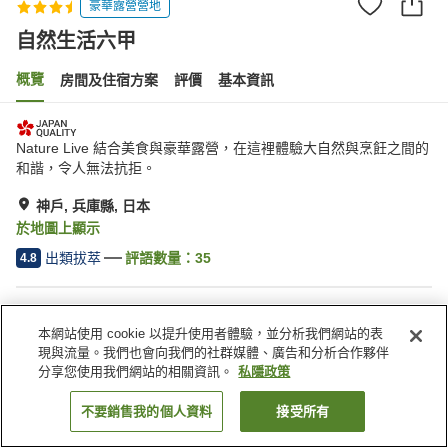
豪華露營營地
自然生活六甲
概覽
房間及住宿方案
評價
基本資訊
Nature Live 結合美食與豪華露營，在這裡體驗大自然與烹飪之間的
和諧，令人無法抗拒。
神戶, 兵庫縣, 日本
於地圖上顯示
出類拔萃
評語數量：
35
4.8
住宿設施
本網站使用 cookie 以提升使用者體驗，並分析我們網站的表
接送服務
送遞服務
現與流量。我們也會向我們的社群媒體、廣告和分析合作夥伴
食物過敏特殊飲食要求
分享您使用我們網站的相關資訊。
私隱政策
不要銷售我的個人資料
接受所有
找客房
主頁
日本
兵庫縣
神戶
自然生活六甲