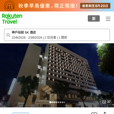
to
top
page
新
神戶站前 SK 酒店
22/8/2026
-
23/8/2026
|
2 位住客
|
1 間房
37