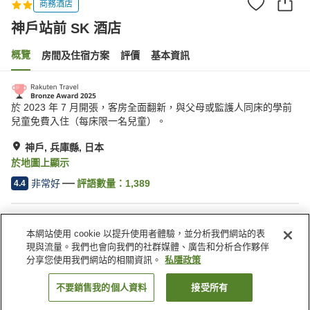
商務酒店
神戶站前 SK 酒店
概覽
房間及住宿方案
評價
基本資訊
於 2023 年 7 月開張，客房全面翻新，與父母或監護人同床的學前
兒童免費入住（每床限一名兒童）。
神戶, 兵庫縣, 日本
於地圖上顯示
非常好
評語數量：
1,389
4.4
住宿設施
本網站使用 cookie 以提升使用者體驗，並分析我們網站的表
停車場
水療/美容院
現與流量。我們也會向我們的社群媒體、廣告和分析合作夥伴
餐廳
自動販賣機
分享您使用我們網站的相關資訊。
私隱政策
不要銷售我的個人資料
接受所有
找客房
主頁
日本
兵庫縣
神戶
神戶站前 SK 酒店