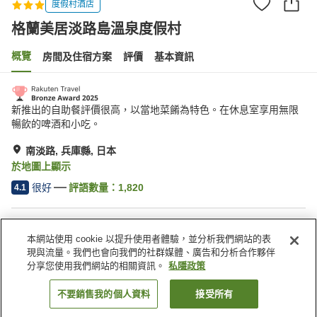
度假村酒店
格蘭美居淡路島溫泉度假村
概覽
房間及住宿方案
評價
基本資訊
新推出的自助餐評價很高，以當地菜餚為特色。在休息室享用無限
暢飲的啤酒和小吃。
南淡路, 兵庫縣, 日本
於地圖上顯示
很好
評語數量：
1,820
4.1
住宿設施
本網站使用 cookie 以提升使用者體驗，並分析我們網站的表
Wi-Fi
內有溫泉
現與流量。我們也會向我們的社群媒體、廣告和分析合作夥伴
桑拿
水療/美容院
分享您使用我們網站的相關資訊。
私隱政策
不要銷售我的個人資料
接受所有
找客房
主頁
日本
兵庫縣
南淡路
格蘭美居淡路島溫泉度假村