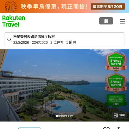
to
top
page
新
格蘭美居淡路島溫泉度假村
22/8/2026
-
23/8/2026
|
2 位住客
|
1 間房
108