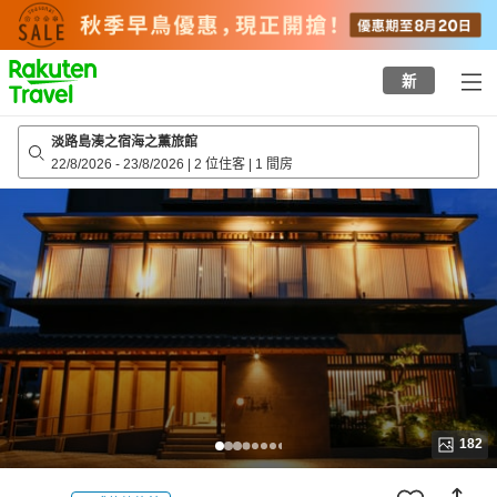
to
top
page
新
淡路島湊之宿海之薫旅館
22/8/2026
-
23/8/2026
|
2 位住客
|
1 間房
182