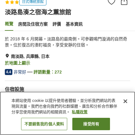
日式傳統旅館
淡路島湊之宿海之薫旅館
概覽
房間及住宿方案
評價
基本資訊
於 2018 年 6 月開幕。淡路島的最南側。可參觀鳴門漩渦的自然奇
景。位於復古的湊町福良，享受安靜的住宿。
南淡路, 兵庫縣, 日本
於地圖上顯示
非常好
評語數量：
272
4.4
住宿設施
Wi-Fi
內有溫泉
本網站使用 cookie 以提升使用者體驗，並分析我們網站的表
休息室
商店
現與流量。我們也會向我們的社群媒體、廣告和分析合作夥伴
分享您使用我們網站的相關資訊。
私隱政策
主頁
日本
兵庫縣
南淡路
淡路島湊之宿海之薫旅館
不要銷售我的個人資料
接受所有
找客房