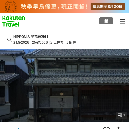
to
top
page
新
NIPPONIA 平福宿場町
24/8/2026
-
25/8/2026
|
2 位住客
|
1 間房
1