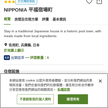
日式傳統旅館
NIPPONIA 平福宿場町
概覽
房間及住宿方案
評價
基本資訊
Stay in a traditional Japanese house in a historic post town, with
meals made from local ingredients.
佐用町, 兵庫縣, 日本
於地圖上顯示
出類拔萃
評語數量：
6
4.8
住宿設施
停車場
餐廳
本網站使用 cookie 以提升使用者體驗，並分析我們網站的表
咖啡廳
BBQ 設備
現與流量。我們也會向我們的社群媒體、廣告和分析合作夥伴
分享您使用我們網站的相關資訊。
私隱政策
主頁
日本
兵庫縣
佐用町
NIPPONIA 平福宿場町
不要銷售我的個人資料
接受所有
找客房