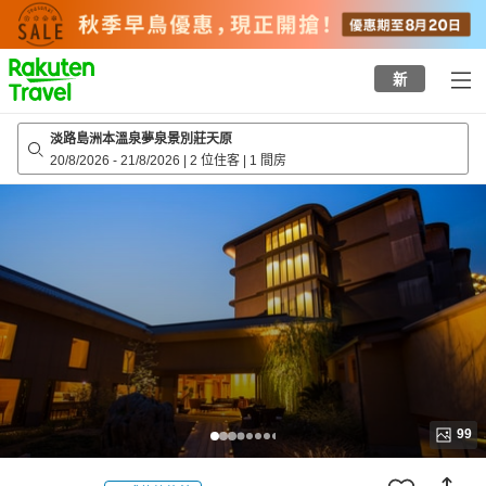
to
top
page
新
淡路島洲本溫泉夢泉景別莊天原
20/8/2026
-
21/8/2026
|
2 位住客
|
1 間房
99