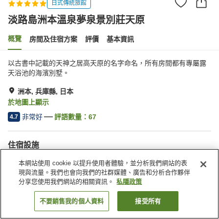
日式傳統旅館
淡路島洲本溫泉夢泉景別莊天原
概覽
房間及住宿方案
評價
基本資訊
以古書中記載的天神之居高天原的名字命名，所有房間都有專屬露
天浴池的海濱別墅。
洲本, 兵庫縣, 日本
於地圖上顯示
非常好
評語數量：
67
4.7
住宿設施
Wi-Fi
桑拿
本網站使用 cookie 以提升使用者體驗，並分析我們網站的表
餐廳
休息室
現與流量。我們也會向我們的社群媒體、廣告和分析合作夥伴
分享您使用我們網站的相關資訊。
私隱政策
主頁
日本
兵庫縣
洲本
淡路島洲本溫泉夢泉景別莊天原
不要銷售我的個人資料
接受所有
找客房