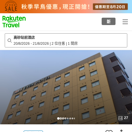
to
top
page
新
高砂站前酒店
20/8/2026
-
21/8/2026
|
2 位住客
|
1 間房
27