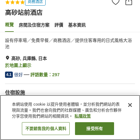
商務酒店
高砂站前酒店
概覽
房間及住宿方案
評價
基本資訊
設有停車場／免費早餐／商務酒店／提供住客專用的日式風格大浴
池
高砂, 兵庫縣, 日本
於地圖上顯示
很好
評語數量：
297
4.1
住宿設施
停車場
水療/美容院
本網站使用 cookie 以提升使用者體驗，並分析我們網站的表
餐廳
自動販賣機
現與流量。我們也會向我們的社群媒體、廣告和分析合作夥伴
分享您使用我們網站的相關資訊。
私隱政策
主頁
日本
兵庫縣
高砂
高砂站前酒店
不要銷售我的個人資料
接受所有
找客房