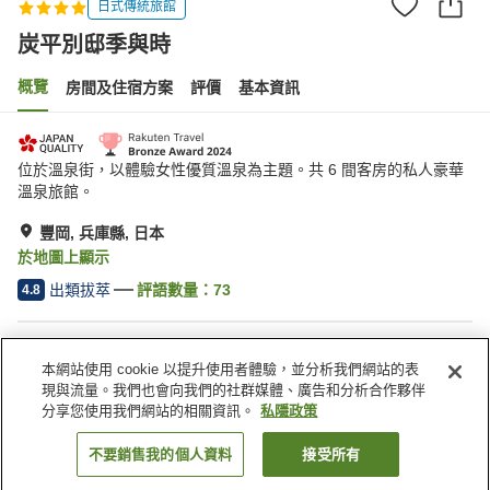
日式傳統旅館
炭平別邸季與時
概覽
房間及住宿方案
評價
基本資訊
位於溫泉街，以體驗女性優質溫泉為主題。共 6 間客房的私人豪華
溫泉旅館。
豐岡, 兵庫縣, 日本
於地圖上顯示
出類拔萃
評語數量：
73
4.8
住宿設施
本網站使用 cookie 以提升使用者體驗，並分析我們網站的表
Wi-Fi
步行 5 分鐘可到車站
現與流量。我們也會向我們的社群媒體、廣告和分析合作夥伴
休息室
全幢禁煙
分享您使用我們網站的相關資訊。
私隱政策
不要銷售我的個人資料
接受所有
找客房
主頁
日本
兵庫縣
豐岡
炭平別邸季與時