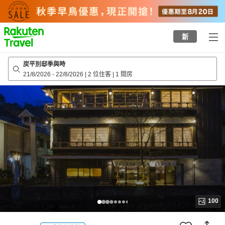
to
top
page
新
炭平別邸季與時
21/8/2026
-
22/8/2026
|
2 位住客
|
1 間房
100