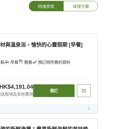
按房型
按方案
材與溫泉浴，愉快的心靈假期 [早餐]
餐點
早餐
晚餐
預訂時所需的資料
HK$4,191.04
預訂
包括稅項及其他費用