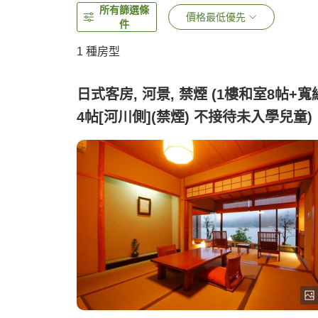
所有篩選條
價格最低優先
件
1 種房型
日式客房, 河景, 禁煙 (1樓和室8帖+寬
4帖[河川側](禁煙) 不接待未入學兒童)