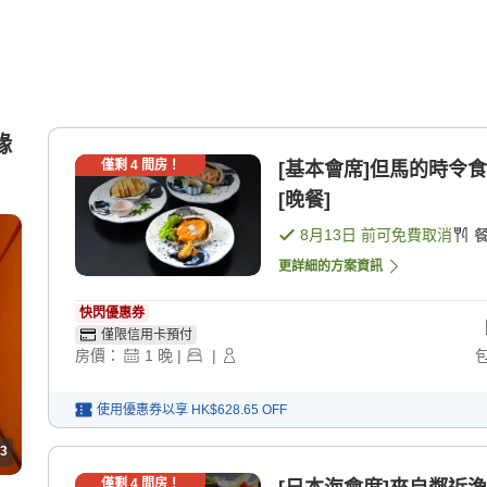
緣
僅剩
4
間房！
[基本會席]但馬的時令食
[晚餐]
8月13日
前可免費取消
更詳細的方案資訊
快閃優惠券
僅限信用卡預付
房價：
1
晚
|
|
使用優惠券以享
HK$628.65
OFF
3
僅剩
4
間房！