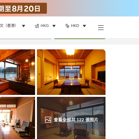
文（香港）
HKG
HKD
找客房
•
1
間房
重新搜尋
查看全部共
122
張照片