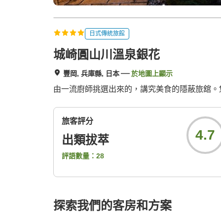
日式傳統旅館
城崎圓山川溫泉銀花
豐岡, 兵庫縣, 日本
於地圖上顯示
由一流廚師挑選出來的，講究美食的隱蔽旅舘。
旅客評分
4.7
出類拔萃
評語數量：
28
探索我們的客房和方案