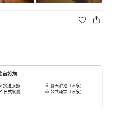
住宿設施
接送服務
露天浴池（溫泉）
日式餐廳
公共澡堂（溫泉）