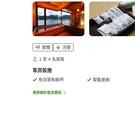
禁煙
河景
1 至 4 名旅客
客房設施
有浴室和廁所
智能座廁
更詳細的客房資訊