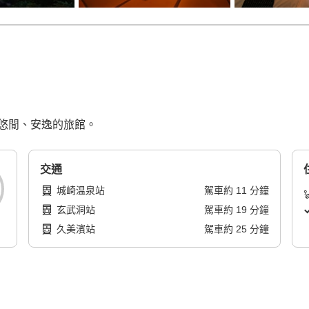
悠閒、安逸的旅館。
交通
城崎温泉站
駕車
約
11
分鐘
玄武洞站
駕車
約
19
分鐘
久美濱站
駕車
約
25
分鐘