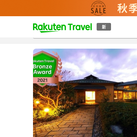
t
新
概覽
房間及住宿方案
評價
特色
設施
o
p
P
a
g
e
_
s
e
a
r
c
h