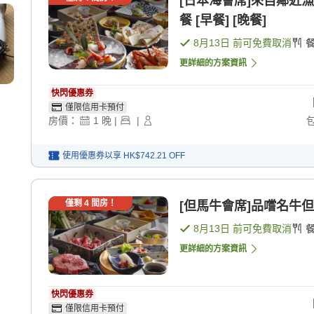
[日本海會席]來自鄰近
餐 [早餐] [晚餐]
8月13日
前可免費取消
更詳細的方案資訊
快閃優惠券
僅限信用卡預付
房價：
1
晚
|
|
使用優惠券以享
HK$742.21
OFF
僅剩
4
間房！
[但馬牛會席]品嚐名牛但
8月13日
前可免費取消
更詳細的方案資訊
快閃優惠券
僅限信用卡預付