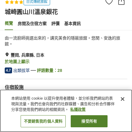
日式傳統旅館
城崎圓山川溫泉銀花
概覽
房間及住宿方案
評價
基本資訊
由一流廚師挑選出來的，講究美食的隱蔽旅舘。悠閒、安逸的旅
館。
豐岡, 兵庫縣, 日本
於地圖上顯示
出類拔萃
評語數量：
28
4.7
住宿設施
接送服務
露天浴池（溫泉）
本網站使用 cookie 以提升使用者體驗，並分析我們網站的表
日式餐廳
公共澡堂（溫泉）
現與流量。我們也會向我們的社群媒體、廣告和分析合作夥伴
分享您使用我們網站的相關資訊。
私隱政策
主頁
日本
兵庫縣
豐岡
城崎圓山川溫泉銀花
不要銷售我的個人資料
接受所有
找客房