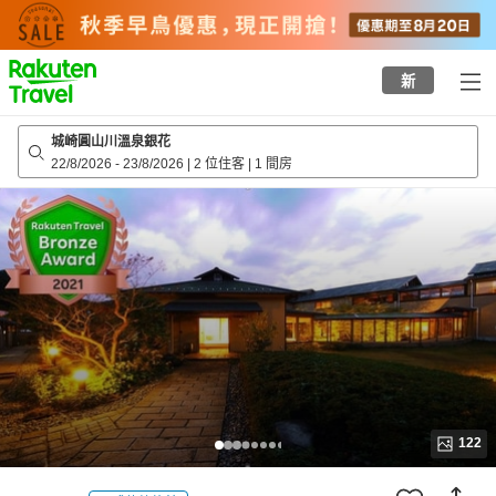
to
top
page
新
城崎圓山川溫泉銀花
22/8/2026
-
23/8/2026
|
2 位住客
|
1 間房
122