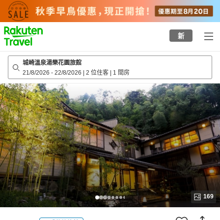
to
top
page
新
城崎溫泉湯樂花園旅館
21/8/2026
-
22/8/2026
|
2 位住客
|
1 間房
169