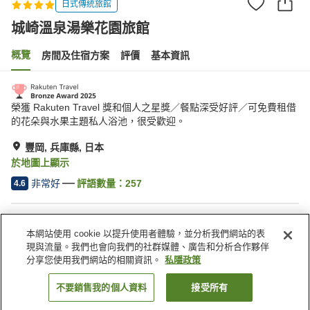
日式傳統旅館
城崎溫泉湯樂花園旅館
概覽
房間及住宿方案
評價
基本資訊
榮獲 Rakuten Travel 獎和個人之星獎／餐點深受好評／可免費租借
的花朵與水果主題私人浴池，很受歡迎。
豐岡, 兵庫縣, 日本
於地圖上顯示
非常好
評語數量：
257
4.6
住宿設施
本網站使用 cookie 以提升使用者體驗，並分析我們網站的表
停車場
水療/美容院
現與流量。我們也會向我們的社群媒體、廣告和分析合作夥伴
餐廳
休息室
分享您使用我們網站的相關資訊。
私隱政策
不要銷售我的個人資料
接受所有
找客房
主頁
日本
兵庫縣
豐岡
城崎溫泉湯樂花園旅館