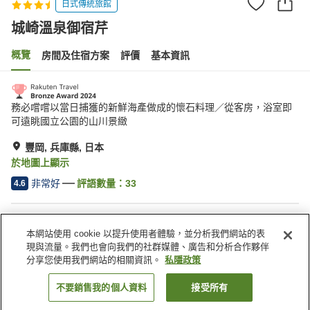
日式傳統旅館
城崎溫泉御宿芹
概覽
房間及住宿方案
評價
基本資訊
務必嚐嚐以當日捕獲的新鮮海產做成的懷石料理／從客房，浴室即
可遠眺國立公園的山川景緻
豐岡, 兵庫縣, 日本
於地圖上顯示
非常好
評語數量：
33
4.6
住宿設施
本網站使用 cookie 以提升使用者體驗，並分析我們網站的表
停車場
水療/美容院
現與流量。我們也會向我們的社群媒體、廣告和分析合作夥伴
咖啡廳
自動販賣機
分享您使用我們網站的相關資訊。
私隱政策
不要銷售我的個人資料
接受所有
找客房
主頁
日本
兵庫縣
豐岡
城崎溫泉御宿芹