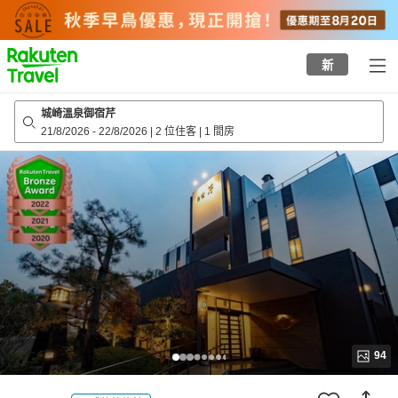
to
top
page
新
城崎溫泉御宿芹
21/8/2026
-
22/8/2026
|
2 位住客
|
1 間房
94