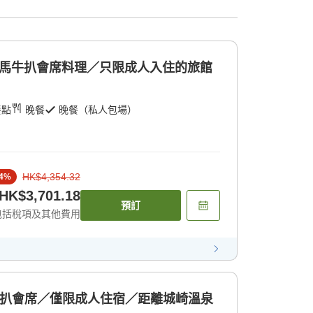
但馬牛扒會席料理／只限成人入住的旅館
餐點
晚餐
晚餐（私人包場）
HK$4,354.32
4
%
HK$3,701.18
預訂
包括稅項及其他費用
牛扒會席／僅限成人住宿／距離城崎溫泉