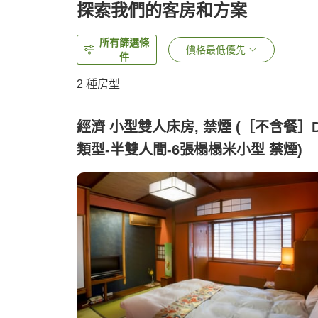
探索我們的客房和方案
所有篩選條
價格最低優先
件
2
種房型
經濟 小型雙人床房, 禁煙 (［不含餐］
類型-半雙人間-6張榻榻米小型 禁煙)