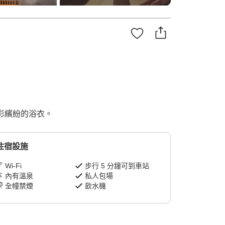
色彩繽紛的浴衣。
住宿設施
Wi-Fi
步行 5 分鐘可到車站
內有溫泉
私人包場
全幢禁煙
飲水機