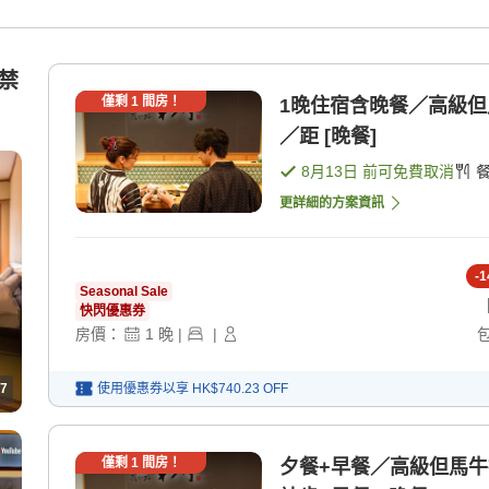
/禁
僅剩
1
間房！
1晚住宿含晚餐／高級
／距 [晚餐]
8月13日
前可免費取消
更詳細的方案資訊
-
1
Seasonal Sale
快閃優惠券
房價：
1
晚
|
|
7
使用優惠券以享
HK$740.23
OFF
僅剩
1
間房！
夕餐+早餐／高級但馬