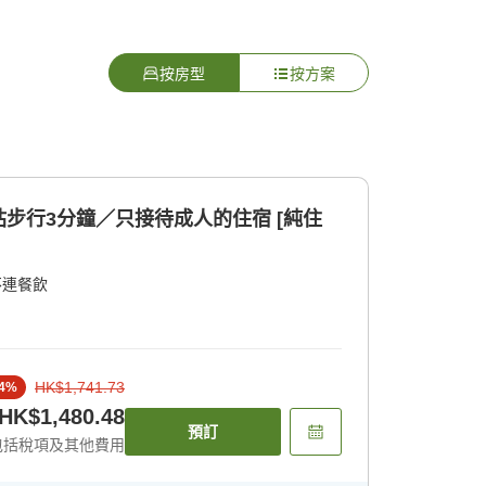
按房型
按方案
步行3分鐘／只接待成人的住宿 [純住
不連餐飲
HK$1,741.73
4
%
HK$1,480.48
預訂
包括稅項及其他費用