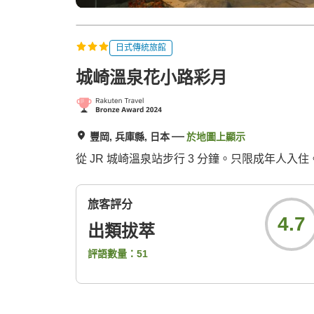
日式傳統旅館
城崎溫泉花小路彩月
豐岡, 兵庫縣, 日本
於地圖上顯示
從 JR 城崎溫泉站步行 3 分鐘。只限成年
旅客評分
4.7
出類拔萃
評語數量：
51