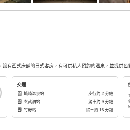
人入住。設有西式床舖的日式客房，有可供私人預約的溫泉，並提供
交通
城崎温泉站
步行
約
2
分鐘
玄武洞站
駕車
約
9
分鐘
竹野站
駕車
約
16
分鐘