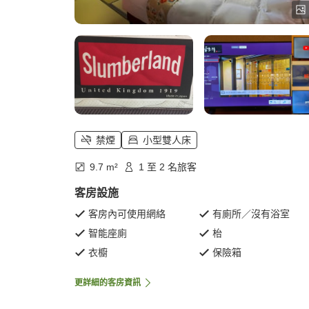
禁煙
小型雙人床
9.7 m²
1 至 2 名旅客
客房設施
客房內可使用網絡
有廁所／沒有浴室
智能座廁
枱
衣櫥
保險箱
更詳細的客房資訊