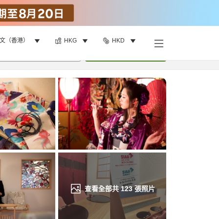
文（香港）
HKG
HKD
找客房
•
1
間房
重新搜尋
查看全部共
123
張照片