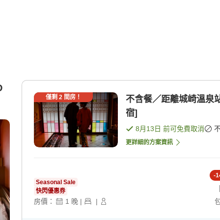
D
僅剩
2
間房！
不含餐／距離城崎溫泉站
宿]
8月13日
前可免費取消
更詳細的方案資訊
-
1
Seasonal Sale
快閃優惠券
房價：
1
晚
|
|