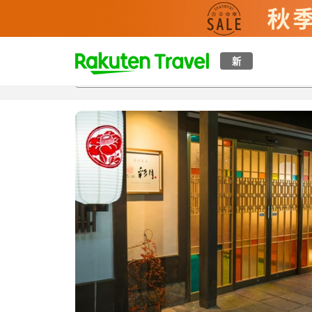
t
新
概覽
房間及住宿方案
評價
特色
設施
o
p
P
a
g
e
_
s
e
a
r
c
h