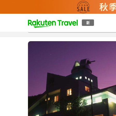
t
新
概覽
房間及住宿方案
評價
設施
o
p
P
a
g
e
_
s
e
a
r
c
h