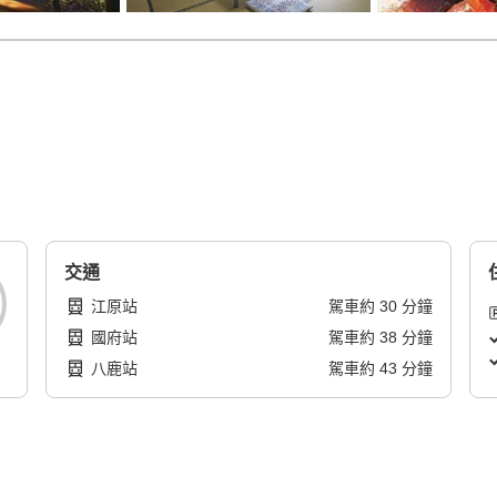
交通
江原站
駕車
約
30
分鐘
國府站
駕車
約
38
分鐘
八鹿站
駕車
約
43
分鐘