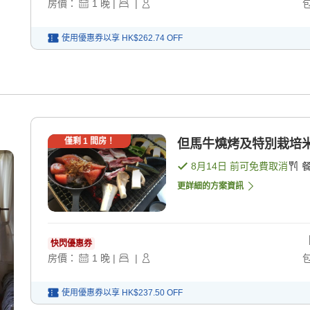
房價：
1
晚
|
|
使用優惠券以享
HK$262.74
OFF
僅剩
1
間房！
但馬牛燒烤及特別栽培米越
8月14日
前可免費取消
更詳細的方案資訊
快閃優惠券
房價：
1
晚
|
|
使用優惠券以享
HK$237.50
OFF