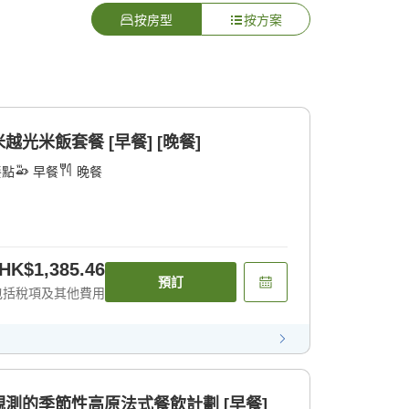
按房型
按方案
光米飯套餐 [早餐] [晚餐]
餐點
早餐
晚餐
HK$1,385.46
預訂
包括稅項及其他費用
測的季節性高原法式餐飲計劃 [早餐]