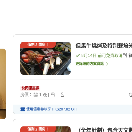
僅剩
2
間房！
但馬牛燒烤及特別栽培米越
8月14日
前可免費取消
更詳細的方案資訊
快閃優惠券
房價：
1
晚
|
|
使用優惠券以享
HK$207.82
OFF
僅剩
2
間房！
（全年計劃）包含天文觀