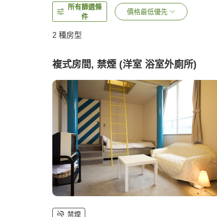
所有篩選條
價格最低優先
件
2
種房型
複式房間, 禁煙 (洋室 浴室外廁所)
禁煙