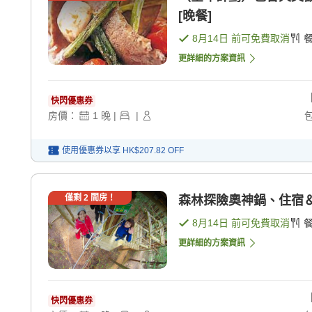
[晚餐]
8月14日
前可免費取消
更詳細的方案資訊
快閃優惠券
房價：
1
晚
|
|
使用優惠券以享
HK$207.82
OFF
僅剩
2
間房！
森林探險奧神鍋、住宿＆體
8月14日
前可免費取消
更詳細的方案資訊
快閃優惠券