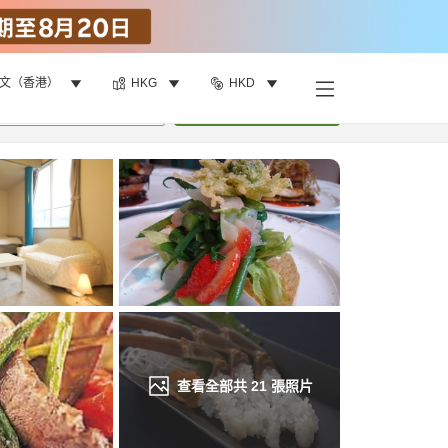
文（香港）
HKG
HKD
找客房
•
1
間房
重新搜尋
查看全部共
21
張照片