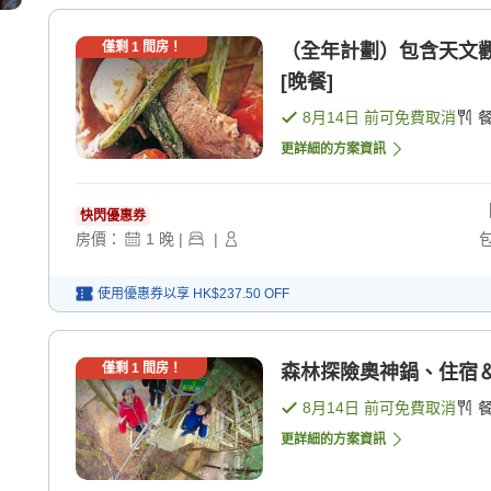
僅剩
1
間房！
（全年計劃）包含天文觀
[晚餐]
8月14日
前可免費取消
更詳細的方案資訊
快閃優惠券
房價：
1
晚
|
|
使用優惠券以享
HK$237.50
OFF
僅剩
1
間房！
森林探險奧神鍋、住宿＆體
8月14日
前可免費取消
更詳細的方案資訊