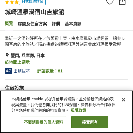
日式傳統旅館
城崎溫泉湯宿山吉旅館
概覽
房間及住宿方案
評價
基本資訊
靠近一之湯的好所在／放著爵士樂，由水產批發市場經營，總共 5
間客房的小旅館／精心挑選的螃蟹料理與創意會席料理很受歡迎
豐岡, 兵庫縣, 日本
於地圖上顯示
出類拔萃
評語數量：
81
4.7
住宿設施
停車場
宴會廳
本網站使用 cookie 以提升使用者體驗，並分析我們網站的表
公共澡堂（溫泉）
接送服務
現與流量。我們也會向我們的社群媒體、廣告和分析合作夥伴
分享您使用我們網站的相關資訊。
私隱政策
主頁
日本
兵庫縣
豐岡
城崎溫泉湯宿山吉旅館
不要銷售我的個人資料
接受所有
找客房