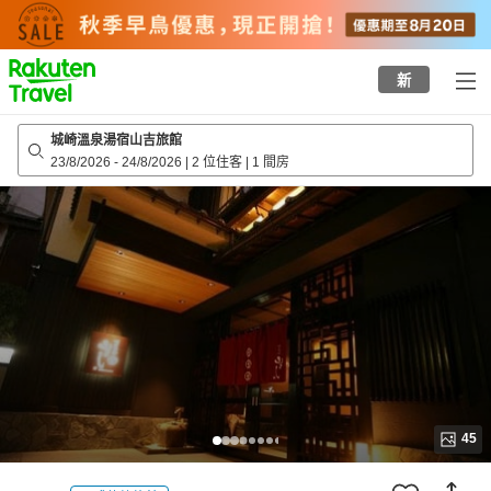
to
top
page
新
城崎溫泉湯宿山吉旅館
23/8/2026
-
24/8/2026
|
2 位住客
|
1 間房
45