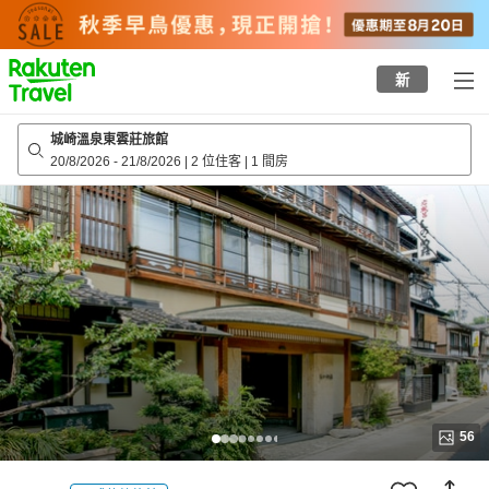
to
top
page
新
城崎溫泉東雲莊旅館
20/8/2026
-
21/8/2026
|
2 位住客
|
1 間房
56