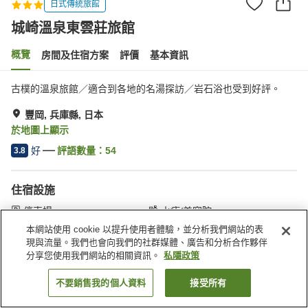
日式傳統旅館
城崎溫泉東雲莊旅館
概覽
房間及住宿方案
評價
基本資訊
古樸的溫泉旅館／適合到各地的名湯探訪／岩石浴也受到好評。
豐岡, 兵庫縣, 日本
於地圖上顯示
好
評語數量：
54
3.8
住宿設施
停車場
水療/美容院
自動販賣機
商店
本網站使用 cookie 以提升使用者體驗，並分析我們網站的表
現與流量。我們也會向我們的社群媒體、廣告和分析合作夥伴
分享您使用我們網站的相關資訊。
私隱政策
主頁
日本
兵庫縣
豐岡
城崎溫泉東雲莊旅館
不要銷售我的個人資料
接受所有
找客房