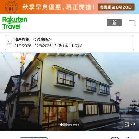
to
top
page
新
濱屋旅館 ＜兵庫縣＞
21/8/2026
-
22/8/2026
|
2 位住客
|
1 間房
20