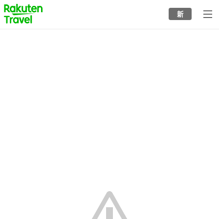
to
新
top
page