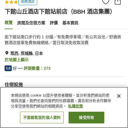
商務酒店
下館山丘酒店下館站前店（BBH 酒店集團）
概覽
房間及住宿方案
評價
基本資訊
距下館站南口步行約 1 分鐘／有免費停車場／有公共浴池／舒適商
務酒店提辜免費無線網絡／當日取消免收取消費
筑西, 茨城縣, 日本
於地圖上顯示
好
評語數量：
273
3.8
住宿設施
Wi-Fi
步行 5 分鐘可到車站
本網站使用 cookie 以提升使用者體驗，並分析我們網站的表
自動販賣機
共用微波爐
現與流量。我們也會向我們的社群媒體、廣告和分析合作夥伴
分享您使用我們網站的相關資訊。
私隱政策
主頁
日本
茨城縣
筑西
不要銷售我的個人資料
接受所有
找客房
下館山丘酒店下館站前店（BBH 酒店集團）