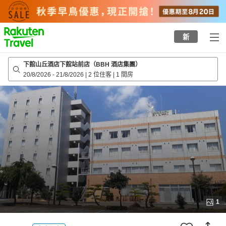
to
top
page
新
下館山丘酒店下館站前店（BBH 酒店集團）
20/8/2026
-
21/8/2026
|
2 位住客
|
1 間房
1