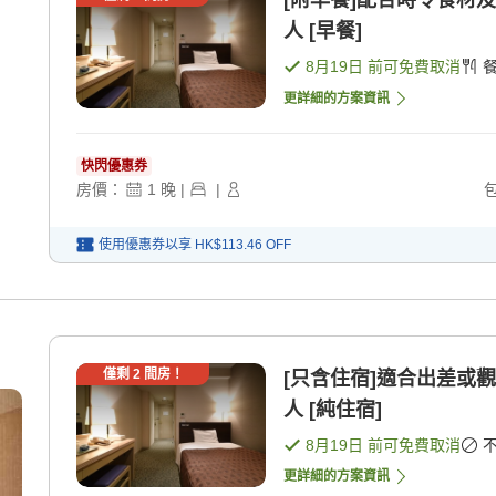
[附早餐]配合時令食材
人 [早餐]
8月19日
前可免費取消
更詳細的方案資訊
快閃優惠券
房價：
1
晚
|
|
使用優惠券以享
HK$113.46
OFF
僅剩
2
間房！
[只含住宿]適合出差或
人 [純住宿]
8月19日
前可免費取消
更詳細的方案資訊