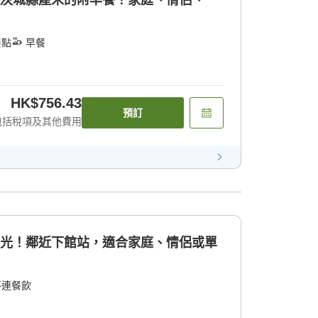
及茨城縣產米的附早餐！家庭、情侶、一
餐點
早餐
HK$756.43
預訂
包括稅項及其他費用
觀光！鄰近下館站，適合家庭、情侶或單
不連餐飲