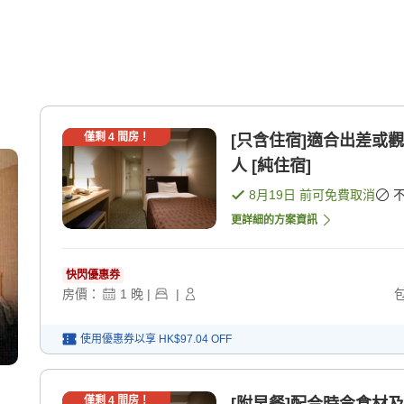
僅剩
4
間房！
[只含住宿]適合出差或
人 [純住宿]
8月19日
前可免費取消
更詳細的方案資訊
快閃優惠券
房價：
1
晚
|
|
使用優惠券以享
HK$97.04
OFF
僅剩
4
間房！