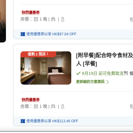
快閃優惠券
房價：
1
晚
|
|
使用優惠券以享
HK$97.04
OFF
僅剩
2
間房！
[附早餐]配合時令食材
人 [早餐]
8月19日
前可免費取消
更詳細的方案資訊
快閃優惠券
房價：
1
晚
|
|
使用優惠券以享
HK$113.46
OFF