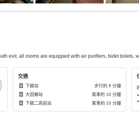
h exit, all rooms are equipped with air purifiers, bidet toilets,
交通
下館站
步行
約
8
分鐘
大田鄉站
駕車
約
10
分鐘
下館二高前站
駕車
約
10
分鐘