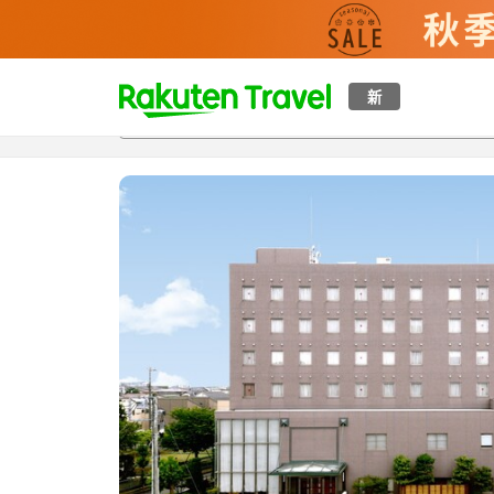
t
新
概覽
房間及住宿方案
評價
設施
o
p
P
a
g
e
_
s
e
a
r
c
h