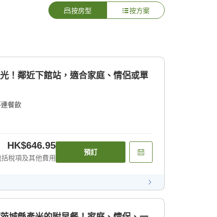
按房型
按方案
觀光！鄰近下館站，適合家庭、情侶或單
不連餐飲
HK$646.95
預訂
包括稅項及其他費用