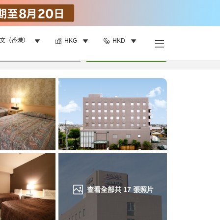
文（香港）
HKG
HKD
找客房
•
1
間房
重新搜尋
查看全部共
17
張照片