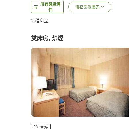
所有篩選條
價格最低優先
件
2
種房型
雙床房, 禁煙
禁煙