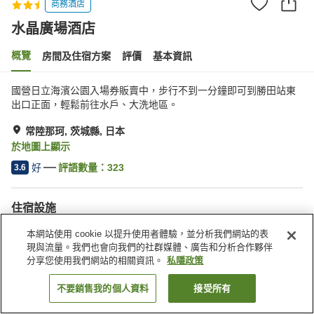
商務酒店
水晶廣場酒店
概覽
房間及住宿方案
評價
基本資訊
國營日立海濱公園入場券販賣中，步行不到一分鐘即可到勝田站東
出口正面，輕鬆前往水戶、大洗地區。
常陸那珂, 茨城縣, 日本
於地圖上顯示
好
評語數量：
323
3.6
住宿設施
停車場
水療/美容院
本網站使用 cookie 以提升使用者體驗，並分析我們網站的表
餐廳
居酒屋區
現與流量。我們也會向我們的社群媒體、廣告和分析合作夥伴
分享您使用我們網站的相關資訊。
私隱政策
主頁
日本
茨城縣
常陸那珂
水晶廣場酒店
不要銷售我的個人資料
接受所有
找客房