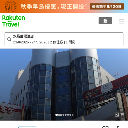
to
top
page
新
水晶廣場酒店
23/8/2026
-
24/8/2026
|
2 位住客
|
1 間房
30