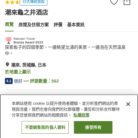
日式傳統旅館
潮來龜之井酒店
概覽
房間及住宿方案
評價
基本資訊
探索板子的四個季節，一邊眺望北浦的美景，一邊泡在天然溫泉
中。
潮來, 茨城縣, 日本
於地圖上顯示
很好
評語數量：
562
4.1
住宿設施
本網站使用 cookie 以提升使用者體驗，並分析我們網站的表
停車場
餐廳
現與流量。我們也會向我們的社群媒體、廣告和分析合作夥伴
自動販賣機
商店
分享您使用我們網站的相關資訊。
私隱政策
不要銷售我的個人資料
接受所有
找客房
主頁
日本
茨城縣
潮來
潮來龜之井酒店