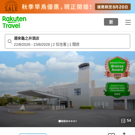
to
top
page
新
潮來龜之井酒店
22/8/2026
-
23/8/2026
|
2 位住客
|
1 間房
54