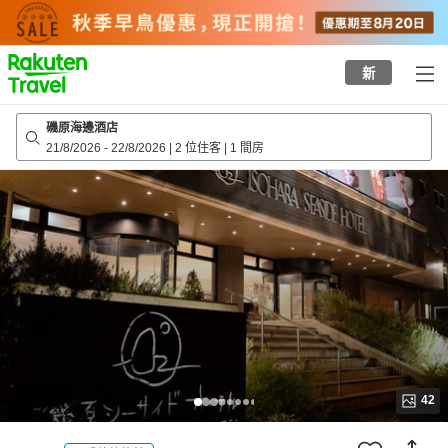
to
top
page
新
磯原海邊酒店
21/8/2026
-
22/8/2026
|
2 位住客
|
1 間房
42