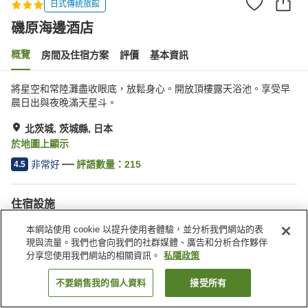
日式傳統旅館
磯原海邊酒店
概覽
房間及住宿方案
評價
基本資訊
將星空和常陸灘盡收眼底，放鬆身心。開放頂樓露天浴池。享受早
晨日出與夜晚滿天星斗。
北茨城, 茨城縣, 日本
於地圖上顯示
非常好
評語數量：
215
4.5
住宿設施
Wi-Fi
全幢禁煙
本網站使用 cookie 以提升使用者體驗，並分析我們網站的表
自動販賣機
免費停車場
現與流量。我們也會向我們的社群媒體、廣告和分析合作夥伴
分享您使用我們網站的相關資訊。
私隱政策
主頁
日本
茨城縣
北茨城
磯原海邊酒店
不要銷售我的個人資料
接受所有
找客房