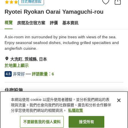
日式傳統旅館
Ryotei Ryokan Oarai Yamaguchi-rou
概覽
房間及住宿方案
評價
基本資訊
A six-room inn surrounded by pine trees with views of the sea.
Enjoy seasonal seafood dishes, including grilled specialties and
anglerfish cuisine.
大洗町, 茨城縣, 日本
於地圖上顯示
非常好
評語數量：
6
4.5
住宿設施
停車場
桑拿
本網站使用 cookie 以提升使用者體驗，並分析我們網站的表
水療/美容院
餐廳
現與流量。我們也會向我們的社群媒體、廣告和分析合作夥伴
分享您使用我們網站的相關資訊。
私隱政策
主頁
日本
茨城縣
大洗町
不要銷售我的個人資料
接受所有
找客房
Ryotei Ryokan Oarai Yamaguchi-rou