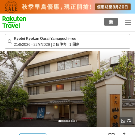
to
top
page
新
Ryotei Ryokan Oarai Yamaguchi-rou
21/8/2026
-
22/8/2026
|
2 位住客
|
1 間房
71