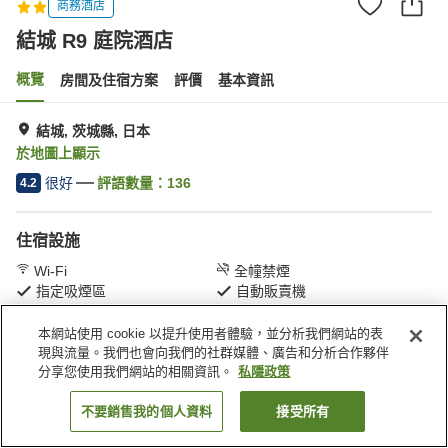
商務酒店
結城 R9 庭院酒店
概覽
房間及住宿方案
評價
基本資訊
結城, 茨城縣, 日本
於地圖上顯示
很好
評語數量：
136
4.2
住宿設施
Wi-Fi
全幢禁煙
指定吸煙區
自動販賣機
本網站使用 cookie 以提升使用者體驗，並分析我們網站的表
主頁
日本
茨城縣
結城
結城 R9 庭院酒店
現與流量。我們也會向我們的社群媒體、廣告和分析合作夥伴
分享您使用我們網站的相關資訊。
私隱政策
不要銷售我的個人資料
接受所有
找客房