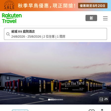
to
top
page
新
結城 R9 庭院酒店
24/8/2026
-
25/8/2026
|
2 位住客
|
1 間房
25