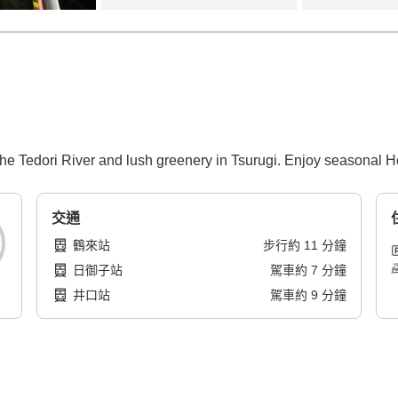
the Tedori River and lush greenery in Tsurugi. Enjoy seasonal H
交通
鶴來站
步行
約
11
分鐘
日御子站
駕車
約
7
分鐘
井口站
駕車
約
9
分鐘