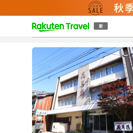
t
新
概覽
房間及住宿方案
評價
設施
o
p
P
a
g
e
_
s
e
a
r
c
h