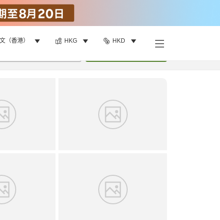
文（香港）
HKG
HKD
找客房
•
1
間房
重新搜尋