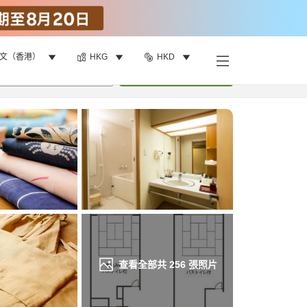
文（香港）
HKG
HKD
找客房
•
1
間房
重新搜尋
查看全部共
256
張照片