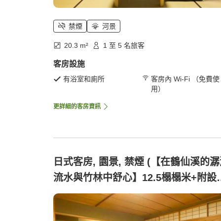
禁煙
河景
20.3 m²
1 至 5 名旅客
客房設施
有浴室和廁所
客房內 Wi-Fi （免費使
用）
更詳細的客房資訊
日式客房, 園景, 禁煙 (【在鶴仙溪的
流水與竹林中舒心】12.5榻榻米+附設
發)