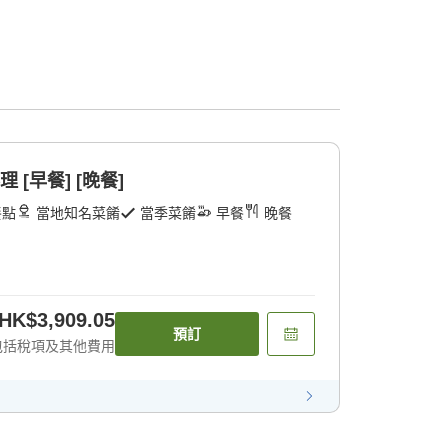
 [早餐] [晚餐]
餐點
當地知名菜餚
當季菜餚
早餐
晚餐
HK$3,909.05
預訂
包括稅項及其他費用