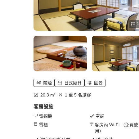
1
禁煙
日式寢具
園景
20.3 m²
1 至 5 名旅客
客房設施
電視機
空調
雪櫃
客房內 Wi-Fi （免費使
用）