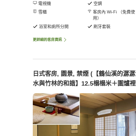
電視機
空調
雪櫃
客房內 Wi-Fi （免費使
用）
浴室和廁所分開
刷牙套裝
更詳細的客房資訊
日式客房, 園景, 禁煙 (【鶴仙溪的潺
水與竹林的和諧】12.5榻榻米＋圍爐
空間)