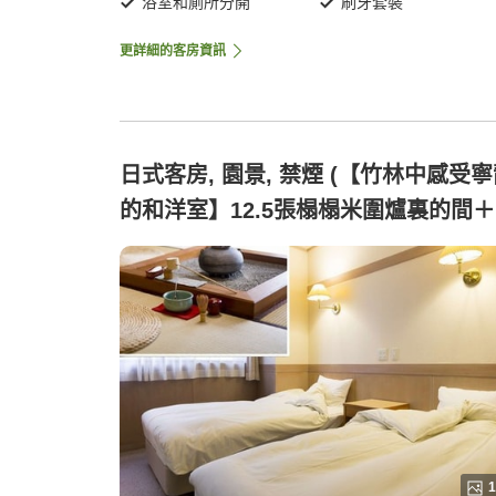
浴室和廁所分開
刷牙套裝
更詳細的客房資訊
日式客房, 園景, 禁煙 (【竹林中感受
的和洋室】12.5張榻榻米圍爐裏的間
床睡房)
1