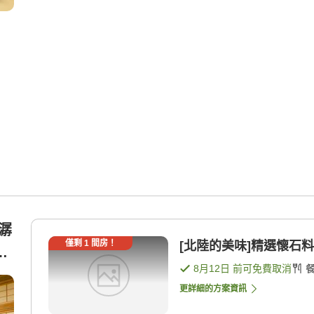
潺潺
僅剩
1
間房！
[北陸的美味]精選懷石料理
沙
8月12日
前可免費取消
更詳細的方案資訊