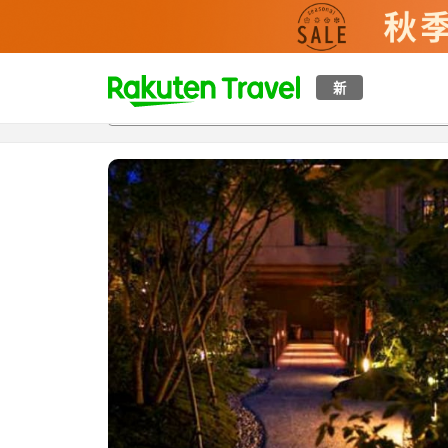
t
新
概覽
房間及住宿方案
評價
設施
o
p
P
a
g
e
_
s
e
a
r
c
h