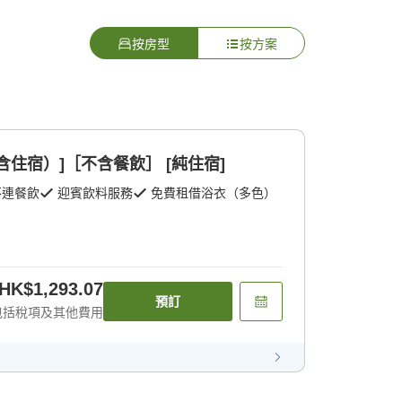
按房型
按方案
住宿）]［不含餐飲］ [純住宿]
不連餐飲
迎賓飲料服務
免費租借浴衣（多色）
HK$1,293.07
預訂
包括稅項及其他費用