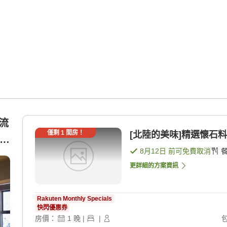
潺流
僅剩
1
間房！
[北陸的美味]精選懷石料理
裡的
8月12日
前可免費取消
更詳細的方案資訊
Rakuten Monthly Specials
快閃優惠券
房價：
1
晚
|
|