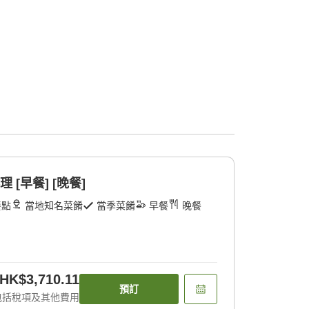
 [早餐] [晚餐]
餐點
當地知名菜餚
當季菜餚
早餐
晚餐
HK$3,710.11
預訂
包括稅項及其他費用