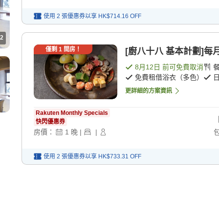
使用 2 張優惠券以享
HK$714.16
OFF
2
僅剩
1
間房！
[廚八十八 基本計劃]每月
8月12日
前可免費取消
免費租借浴衣（多色）
更詳細的方案資訊
Rakuten Monthly Specials
快閃優惠券
房價：
1
晚
|
|
使用 2 張優惠券以享
HK$733.31
OFF