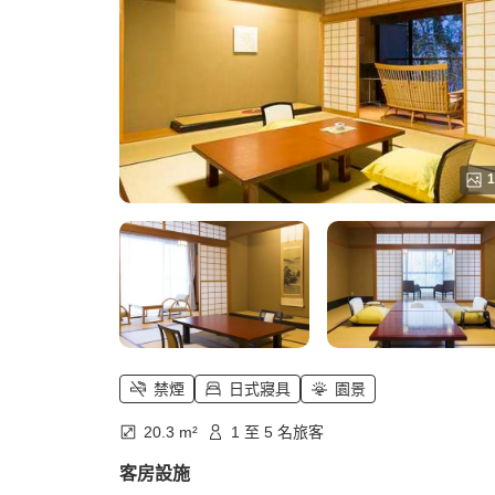
1
禁煙
日式寢具
園景
20.3 m²
1 至 5 名旅客
客房設施