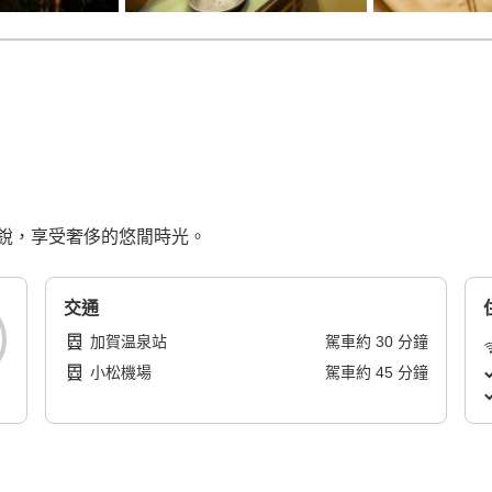
銳，享受奢侈的悠閒時光。
交通
加賀温泉站
駕車
約
30
分鐘
小松機場
駕車
約
45
分鐘