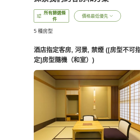
所有篩選條
價格最低優先
件
5
種房型
酒店指定客房, 河景, 禁煙 ([房型不可
定]房型隨機（和室）)