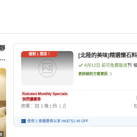
寧靜
僅剩
1
間房！
[北陸的美味]精選懷石料理
＋雙
8月12日
前可免費取消
更詳細的方案資訊
Rakuten Monthly Specials
快閃優惠券
房價：
1
晚
|
|
使用 2 張優惠券以享
HK$752.46
OFF
0