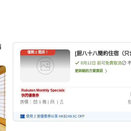
指
僅剩
2
間房！
[厨八十八簡約住宿（只含
8月12日
前可免費取消
更詳細的方案資訊
Rakuten Monthly Specials
快閃優惠券
房價：
1
晚
|
|
使用 2 張優惠券以享
HK$248.91
OFF