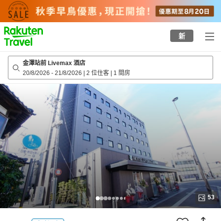
to
top
page
新
金澤站前 Livemax 酒店
20/8/2026
-
21/8/2026
|
2 位住客
|
1 間房
53