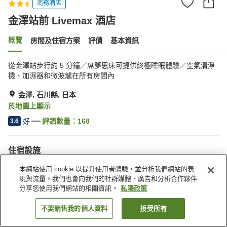
商務酒店
金澤站前 Livemax 酒店
概覽
房間及住宿方案
評價
基本資訊
從金澤站步行約 5 分鐘／席夢思床可提供終極睡眠體驗／空氣清淨
機、加濕器和微波爐在所有房間內
金澤, 石川縣, 日本
於地圖上顯示
好
評語數量：
168
3.6
住宿設施
自動販賣機
收費洗衣房
本網站使用 cookie 以提升使用者體驗，並分析我們網站的表
現與流量。我們也會向我們的社群媒體、廣告和分析合作夥伴
分享您使用我們網站的相關資訊。
私隱政策
主頁
日本
石川縣
金澤
金澤站前 Livemax 酒店
不要銷售我的個人資料
接受所有
找客房