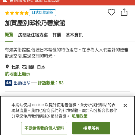
日式傳統旅館
加賀屋別邸松乃碧旅館
概覽
房間及住宿方案
評價
基本資訊
有如美術館般,傳達日本精髓的特色酒店。在專為大人們設計的優雅
舒適空間,度過悠閒的時光。
七尾, 石川縣, 日本
於地圖上顯示
出類拔萃
評語數量：
53
4.9
住宿設施
本網站使用 cookie 以提升使用者體驗，並分析我們網站的表
Wi-Fi
內有溫泉
現與流量。我們也會向我們的社群媒體、廣告和分析合作夥伴
桑拿
私人包場
分享您使用我們網站的相關資訊。
私隱政策
不要銷售我的個人資料
接受所有
找客房
主頁
日本
石川縣
七尾
加賀屋別邸松乃碧旅館