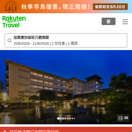
to
top
page
新
加賀屋別邸松乃碧旅館
20/8/2026
-
21/8/2026
|
2 位住客
|
1 間房
48
目前無法預訂此間住宿設施