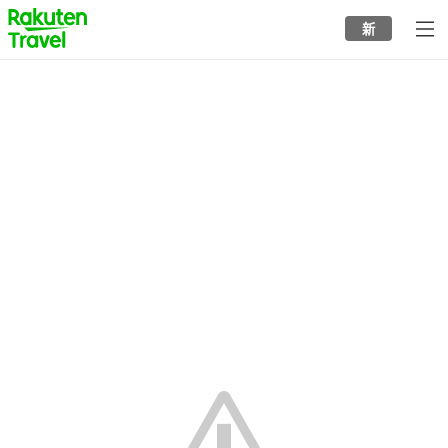
to
新
top
page