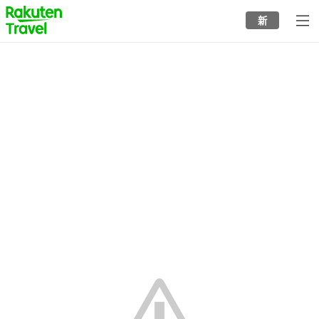
to
新
top
page