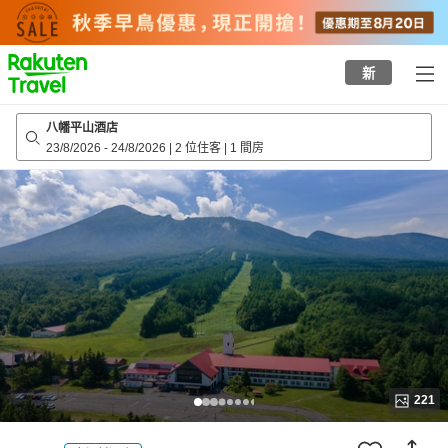
to
top
page
新
八幡平山酒店
23/8/2026
-
24/8/2026
|
2 位住客
|
1 間房
221