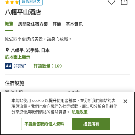
度假村酒店
八幡平山酒店
概覽
房間及住宿方案
評價
基本資訊
感受四季更迭的美景，讓身心放鬆。
八幡平, 岩手縣, 日本
於地圖上顯示
非常好
評語數量：
169
4.4
住宿設施
停車場
桑拿
餐廳
自動販賣機
本網站使用 cookie 以提升使用者體驗，並分析我們網站的表
現與流量。我們也會向我們的社群媒體、廣告和分析合作夥伴
分享您使用我們網站的相關資訊。
私隱政策
主頁
日本
岩手縣
八幡平
八幡平山酒店
不要銷售我的個人資料
接受所有
找客房