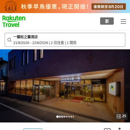
to
top
page
新
一關松之薰酒店
21/8/2026
-
22/8/2026
|
2 位住客
|
1 間房
25