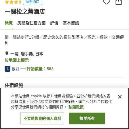
商務酒店
一關松之薰酒店
概覽
房間及住宿方案
評價
基本資訊
從一關站步行1分鐘／歷史悠久的長住型酒店／觀光、餐飲、交通便
利
一關, 岩手縣, 日本
於地圖上顯示
很好
評語數量：
583
4
住宿設施
停車場
餐廳
本網站使用 cookie 以提升使用者體驗，並分析我們網站的表
休息室
自動販賣機
現與流量。我們也會向我們的社群媒體、廣告和分析合作夥伴
分享您使用我們網站的相關資訊。
私隱政策
主頁
日本
岩手縣
一關
一關松之薰酒店
不要銷售我的個人資料
接受所有
找客房