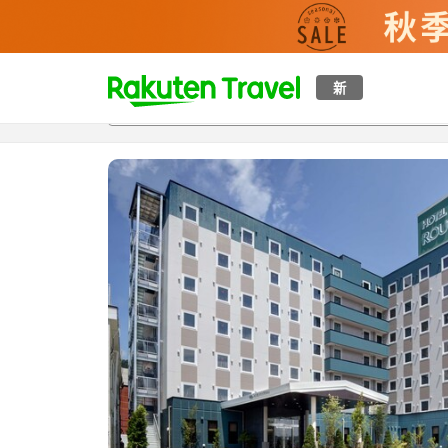
t
新
概覽
房間及住宿方案
評價
特色
設施
o
p
P
a
g
e
_
s
e
a
r
c
h