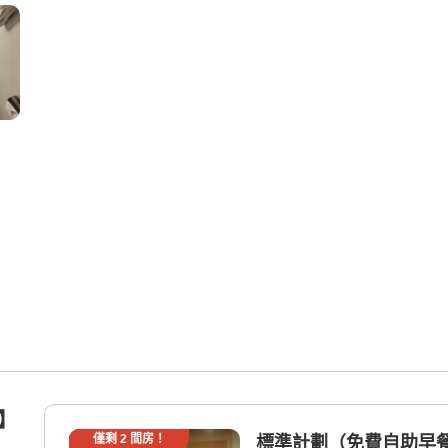
煙】
僅剩
2
間房！
標準計劃（免費自助早餐