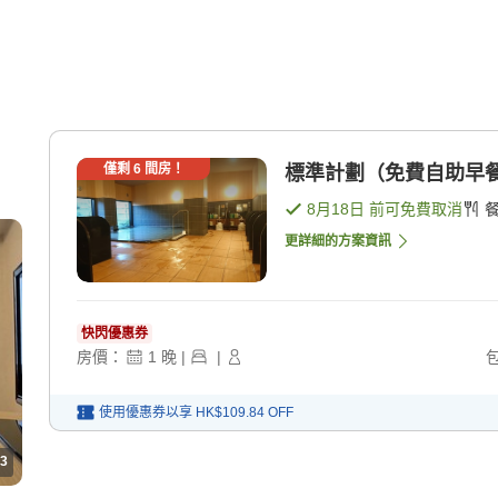
僅剩
6
間房！
標準計劃（免費自助早餐
8月18日
前可免費取消
更詳細的方案資訊
快閃優惠券
房價：
1
晚
|
|
使用優惠券以享
HK$109.84
OFF
3