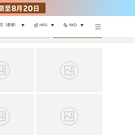
文（香港）
HKG
HKD
找客房
•
1
間房
重新搜尋