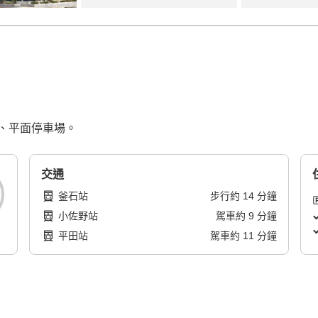
、平面停車場。
交通
釜石站
步行
約
14
分鐘
小佐野站
駕車
約
9
分鐘
平田站
駕車
約
11
分鐘