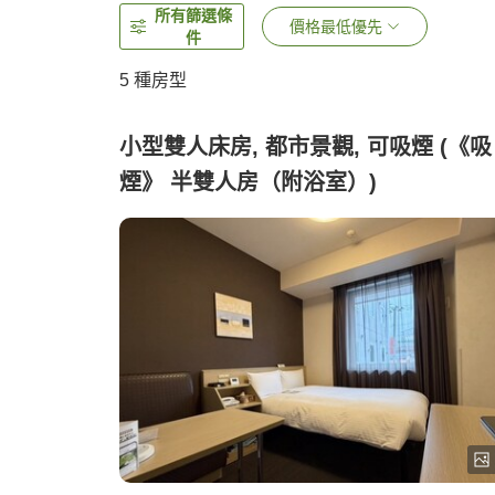
所有篩選條
價格最低優先
件
5
種房型
小型雙人床房, 都市景觀, 可吸煙 (《吸
煙》 半雙人房（附浴室）)