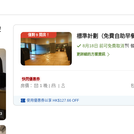
雙
僅剩
9
間房！
標準計劃（免費自助早餐
8月18日
前可免費取消
更詳細的方案資訊
快閃優惠券
房價：
1
晚
|
|
使用優惠券以享
HK$127.66
OFF
3