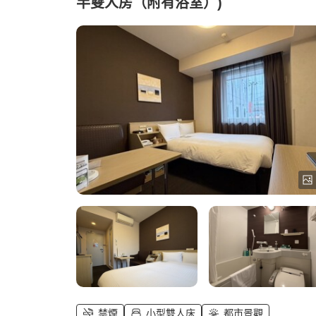
半雙人房（附有浴室）)
禁煙
小型雙人床
都市景觀