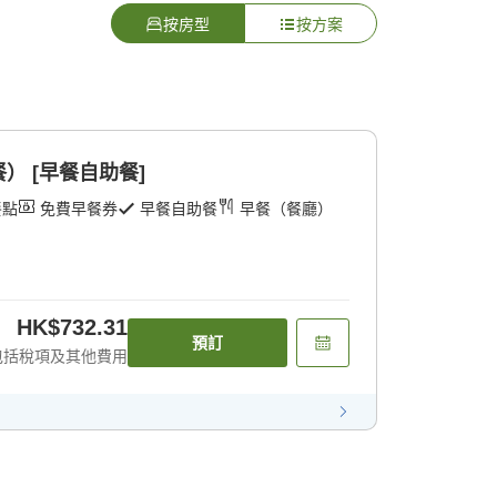
按房型
按方案
） [早餐自助餐]
餐點
免費早餐券
早餐自助餐
早餐（餐廳）
HK$732.31
預訂
包括稅項及其他費用