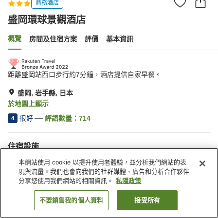
商務酒店
盛岡環球景觀酒店
概覽
房間及住宿方案
評價
基本資訊
距離盛岡站西口步行約7分鐘，酒店提供自家早餐。
盛岡, 岩手縣, 日本
於地圖上顯示
很好
評語數量：
714
4
住宿設施
水療/美容院
自動販賣機
本網站使用 cookie 以提升使用者體驗，並分析我們網站的表
共用微波爐
收費停車場
現與流量。我們也會向我們的社群媒體、廣告和分析合作夥伴
分享您使用我們網站的相關資訊。
私隱政策
主頁
日本
岩手縣
盛岡
盛岡環球景觀酒店
不要銷售我的個人資料
接受所有
找客房