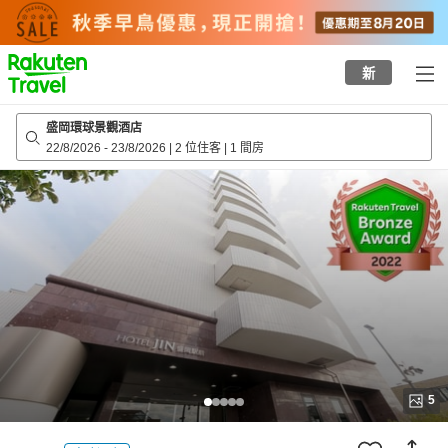
to
top
page
新
盛岡環球景觀酒店
22/8/2026
-
23/8/2026
|
2 位住客
|
1 間房
5