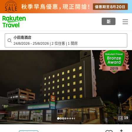
to
top
page
新
小田島酒店
24/8/2026
-
25/8/2026
|
2 位住客
|
1 間房
19