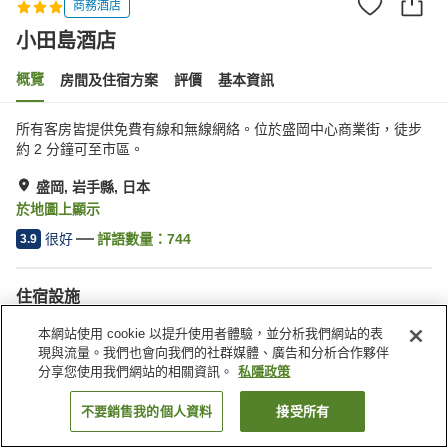
商務酒店
小田島酒店
概覽
房間及住宿方案
評價
基本資訊
所有客房皆提供免費有線和無線網絡。位於盛岡中心商業街，徒步
約 2 分鐘可至市區。
盛岡, 岩手縣, 日本
於地圖上顯示
很好
評語數量：
744
3.9
住宿設施
停車場
水療/美容院
本網站使用 cookie 以提升使用者體驗，並分析我們網站的表
便利店
送遞服務
現與流量。我們也會向我們的社群媒體、廣告和分析合作夥伴
分享您使用我們網站的相關資訊。
私隱政策
主頁
日本
岩手縣
盛岡
小田島酒店
不要銷售我的個人資料
接受所有
找客房