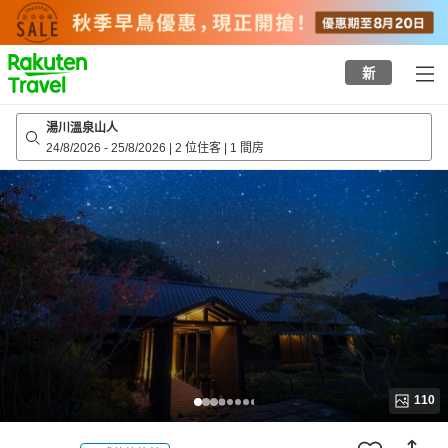
to
top
page
新
湯川溫泉山人
24/8/2026
-
25/8/2026
|
2 位住客
|
1 間房
110