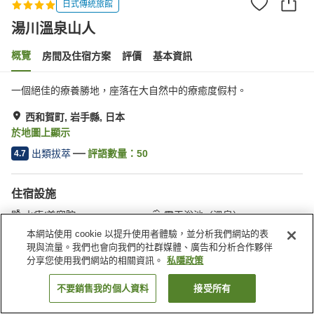
日式傳統旅館
湯川溫泉山人
概覽
房間及住宿方案
評價
基本資訊
一個絕佳的療養勝地，座落在大自然中的療癒度假村。
西和賀町, 岩手縣, 日本
於地圖上顯示
出類拔萃
評語數量：
50
4.7
住宿設施
水療/美容院
露天浴池（溫泉）
私人浴池
日式餐廳
本網站使用 cookie 以提升使用者體驗，並分析我們網站的表
現與流量。我們也會向我們的社群媒體、廣告和分析合作夥伴
分享您使用我們網站的相關資訊。
私隱政策
主頁
日本
岩手縣
西和賀町
湯川溫泉山人
不要銷售我的個人資料
接受所有
找客房