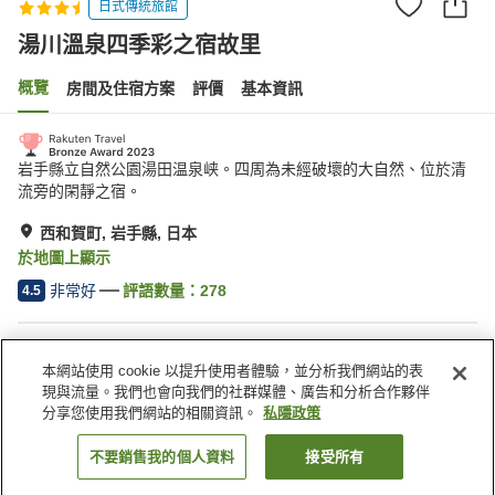
日式傳統旅館
湯川溫泉四季彩之宿故里
概覽
房間及住宿方案
評價
基本資訊
岩手縣立自然公園湯田温泉峡。四周為未經破壞的大自然、位於清
流旁的閑靜之宿。
西和賀町, 岩手縣, 日本
於地圖上顯示
非常好
評語數量：
278
4.5
住宿設施
本網站使用 cookie 以提升使用者體驗，並分析我們網站的表
停車場
自動販賣機
現與流量。我們也會向我們的社群媒體、廣告和分析合作夥伴
商店
宴會廳
分享您使用我們網站的相關資訊。
私隱政策
不要銷售我的個人資料
接受所有
找客房
主頁
日本
岩手縣
西和賀町
湯川溫泉四季彩之宿故里