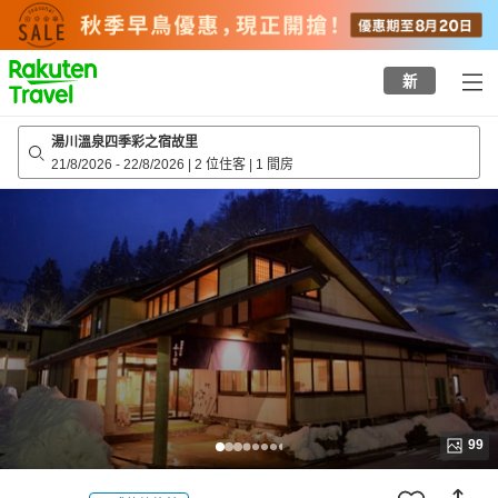
to
top
page
新
湯川溫泉四季彩之宿故里
21/8/2026
-
22/8/2026
|
2 位住客
|
1 間房
99