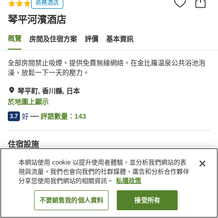
商務酒店
琴平河濱酒店
概覽
房間及住宿方案
評價
基本資訊
全部房間禁止吸煙。提供免費無線網絡。在金比羅温泉公共浴池泡
澡，放鬆一下一天的壓力。
琴平町, 香川縣, 日本
於地圖上顯示
好
評語數量：
143
3.7
住宿設施
停車場
餐廳
本網站使用 cookie 以提升使用者體驗，並分析我們網站的表
咖啡廳
自動販賣機
現與流量。我們也會向我們的社群媒體、廣告和分析合作夥伴
分享您使用我們網站的相關資訊。
私隱政策
主頁
日本
香川縣
琴平町
琴平河濱酒店
不要銷售我的個人資料
接受所有
找客房